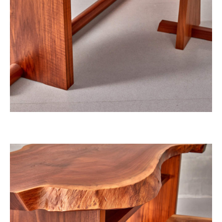
EXHIBITION
巡藝
ABOUT
ARTWORK
課程
COURSES
空間
SPACE
關於大唐
租借
VENUE