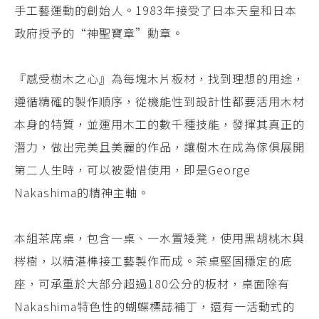
手工藝運動的創始人。1983年接受了日本天皇和日本
政府授予的“神聖寶章”勳章。
『感受樹木之心』為每塊木片板材，找到理想的用途，
遵循精確的製作順序，從機能性到設計性都要活用木材
本身的特質，並運用木工的數千種技能，發揮其真正的
潛力，做出完美且美麗的作品，讓樹木在成為傢俱展開
第二人生時，可以被愛惜使用，即是George
Nakashima的精神主軸。
本組茶席桌，包含一桌、一水置矮凳，使用黑胡桃木與
梣樹，以精湛榫接工藝製作而成。茶桌堅固穩定的底
座，可承重於大部分超過180公分的板材，桌面除有
Nakashima特色性的蝴蝶標誌補丁，還有一活動式的