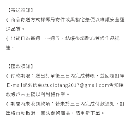
【寄送須知】
⦇ 商品寄送方式採郵局寄件或黑貓宅急便以維護安全運
送品質。
⦇ 出貨日為每週二～週五，結帳後請耐心等候作品送
達。
【匯款須知】
⦇ 付款期限：送出訂單後三日內完成轉帳，並回覆訂單
Ｅ-mail或來信至studiotang2017@gmail.com告知匯
款帳戶末五碼以利對帳作業。
⦇ 期間內未收到款項：若未於三日內完成付款通知，訂
單將自動取消，無法保留商品，請重新下單。